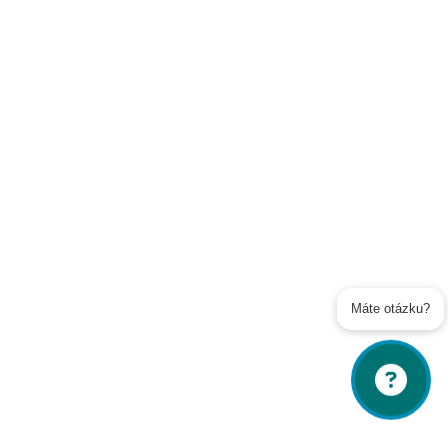
Soukromé toalety
Kontakty
Veřejné toalety
Poslat
Powered by chaterimo
Máte otázku?