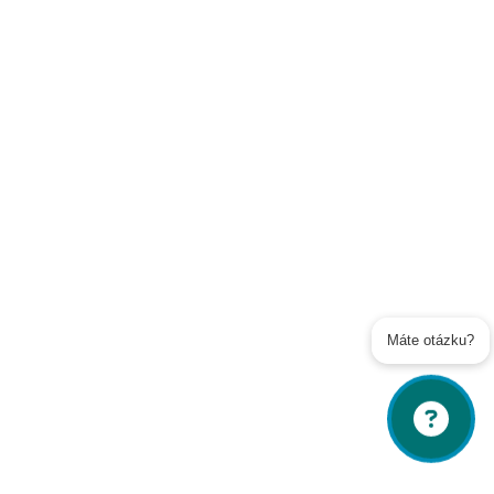
Soukromé toalety
Kontakty
Veřejné toalety
Poslat
Powered by chaterimo
Máte otázku?