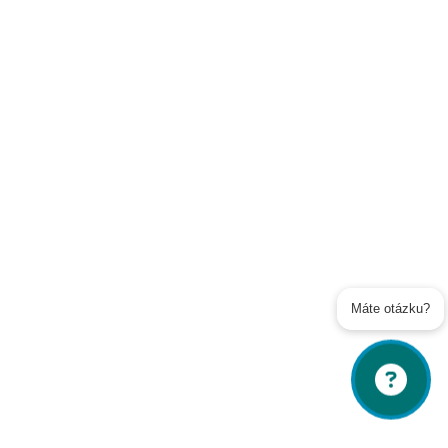
Soukromé toalety
Kontakty
Veřejné toalety
Poslat
Powered by chaterimo
Máte otázku?